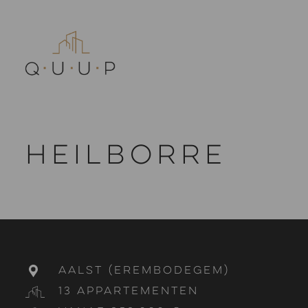
Heilborre
Aalst (Erembodegem)
13 appartementen