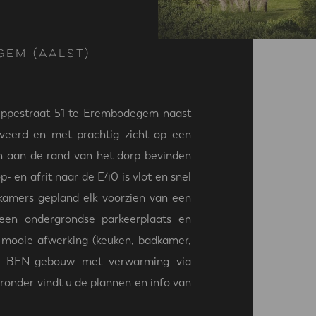
gem (Aalst)
Keppestraat 51 te Erembodegem naast
veerd en met prachtig zicht op een
n aan de rand van het dorp bevinden
p- en afrit naar de E40 is vlot en snel
pkamers gepland elk voorzien van een
een ondergrondse parkeerplaats en
de mooie afwerking (keuken, badkamer,
een BEN-gebouw met verwarming via
nder vindt u de plannen en info van