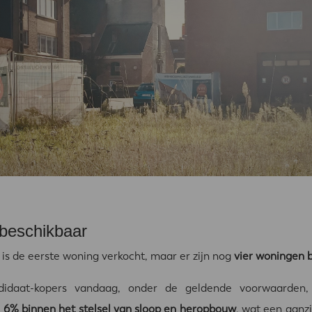
beschikbaar
 is de eerste woning verkocht, maar er zijn nog
vier woningen 
didaat-kopers vandaag, onder de geldende voorwaarden,
n 6% binnen het stelsel van sloop en heropbouw
, wat een aanzi