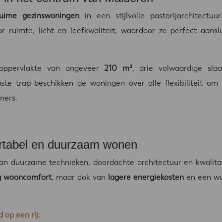
ruime gezinswoningen
in een stijlvolle pastorijarchitect
 ruimte, licht en leefkwaliteit, waardoor ze perfect aansl
oppervlakte van ongeveer
210 m²
, drie volwaardige sl
aste trap beschikken de woningen over alle flexibiliteit o
ners.
ortabel en duurzaam wonen
an duurzame technieken, doordachte architectuur en kwalita
g wooncomfort
, maar ook van
lagere energiekosten
en een won
 op een rij: