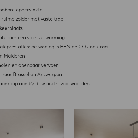
onbare oppervlakte
 ruime zolder met vaste trap
rkeerplaats
mtepomp en vloerverwarming
gieprestaties: de woning is BEN en CO
-neutraal
2
 in Malderen
cholen en openbaar vervoer
g naar Brussel en Antwerpen
t aankoop aan 6% btw onder voorwaarden