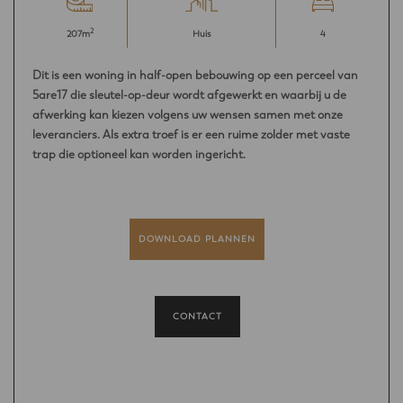
2
207m
Huis
4
Dit is een woning in half-open bebouwing op een perceel van
5are17 die sleutel-op-deur wordt afgewerkt en waarbij u de
afwerking kan kiezen volgens uw wensen samen met onze
leveranciers. Als extra troef is er een ruime zolder met vaste
trap die optioneel kan worden ingericht.
DOWNLOAD PLANNEN
CONTACT