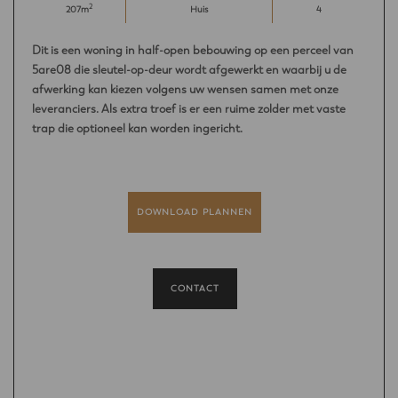
2
207m
Huis
4
Dit is een woning in half-open bebouwing op een perceel van
5are08 die sleutel-op-deur wordt afgewerkt en waarbij u de
afwerking kan kiezen volgens uw wensen samen met onze
leveranciers. Als extra troef is er een ruime zolder met vaste
trap die optioneel kan worden ingericht.
DOWNLOAD PLANNEN
CONTACT