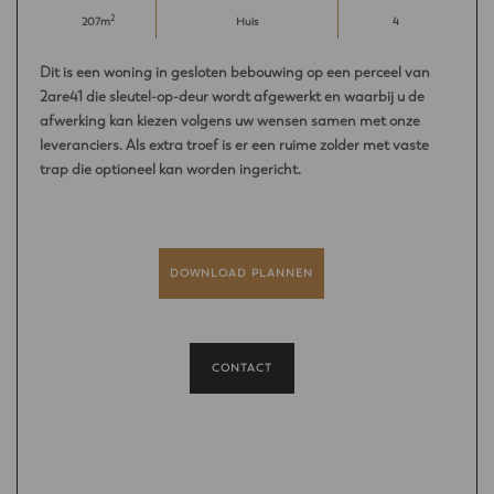
2
207m
Huis
4
Dit is een woning in gesloten bebouwing op een perceel van
2are41 die sleutel-op-deur wordt afgewerkt en waarbij u de
afwerking kan kiezen volgens uw wensen samen met onze
leveranciers. Als extra troef is er een ruime zolder met vaste
trap die optioneel kan worden ingericht.
DOWNLOAD PLANNEN
CONTACT