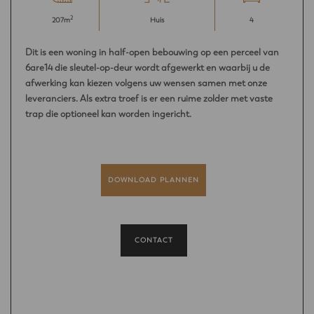
2
207m
Huis
4
Dit is een woning in half-open bebouwing op een perceel van
6are14 die sleutel-op-deur wordt afgewerkt en waarbij u de
afwerking kan kiezen volgens uw wensen samen met onze
leveranciers. Als extra troef is er een ruime zolder met vaste
trap die optioneel kan worden ingericht.
DOWNLOAD PLANNEN
CONTACT